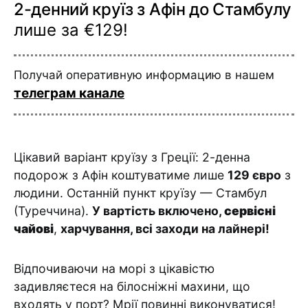
2-денний круїз з Афін до Стамбулу
лише за €129!
Получай оперативную информацию в нашем
телеграм канале
Цікавий варіант круїзу з Греції: 2-денна
подорож з Афін коштуватиме лише
129 євро
з
людини. Останній пункт круїзу — Стамбул
(Туреччина).
У вартість включено,
сервісні
чайові
,
харчування, всі заходи на лайнері!
Відпочиваючи на морі з цікавістю
задивляєтеся на білосніжні махини, що
входять у порт? Мрії повинні виконуватися!