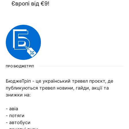
Європі від €9!
ПРО БЮДЖЕТРІП
БюджеТріп - це український тревел проєкт, де
публикуються тревел новини, гайди, акції та
знижки на:
- авіа
- потяги
- автобуси