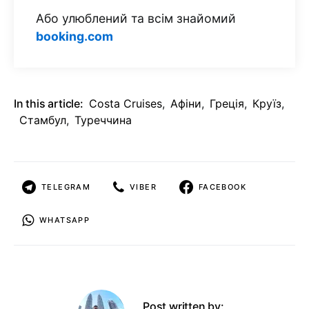
Або улюблений та всім знайомий
booking.com
In this article:
Costa Cruises
,
Афіни
,
Греція
,
Круїз
,
Стамбул
,
Туреччина
TELEGRAM
VIBER
FACEBOOK
WHATSAPP
Post written by: