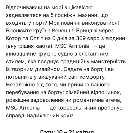
Відпочиваючи на морі з цікавістю
задивляєтеся на білосніжні махини, що
входять у порт? Мрії повинні виконуватися!
Бронюйте круїз з Венеції в Бриндізі через
Котор та Спліт на 6 днів за 369 євро з людини
(внутрішня каюта). MSC Armonia — це
інноваційне круїзне судно з елегантним
стилем, яке поєднує традиційну майстерність
із творчим дизайном. Сядьте на борт, і ви
потрапите у вишуканий світ комфорту.
Незалежно від того, чи причина вашого
перебування на борту: сімейний відпочинок,
розкішне задоволення чи романтична втеча,
MSC Armonia — це корабель, який пропонує
справді надихаючий круїз.
Дати: 16 – 21 квітня