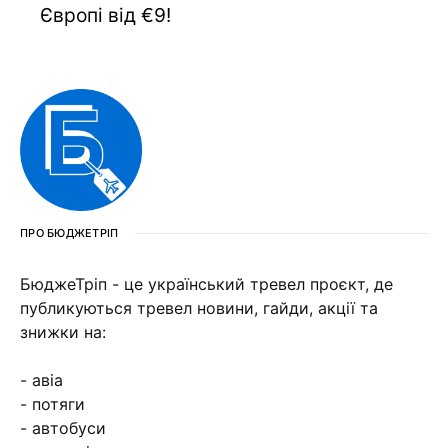
Європі від €9!
ПРО БЮДЖЕТРІП
БюджеТріп - це український тревел проєкт, де
публикуються тревел новини, гайди, акції та
знижки на:
- авіа
- потяги
- автобуси