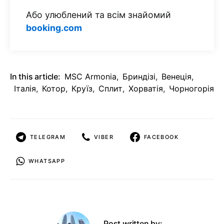
Або улюблений та всім знайомий
booking.com
In this article:
MSC Armonia
,
Бриндізі
,
Венеція
,
Італія
,
Котор
,
Круїз
,
Сплит
,
Хорватія
,
Чорногорія
TELEGRAM
VIBER
FACEBOOK
WHATSAPP
Post written by: