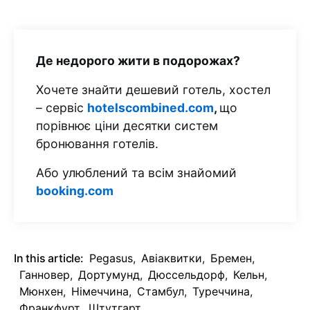
Де недорого жити в подорожах?
Хочете знайти дешевий готель, хостел
– сервіс
hotelscombined.com
,
що
порівнює ціни десятки систем
бронювання готелів.
Або улюблений та всім знайомий
booking.com
In this article:
Pegasus
,
Авіаквитки
,
Бремен
,
Ганновер
,
Дортумунд
,
Дюссельдорф
,
Кельн
,
Мюнхен
,
Німеччина
,
Стамбул
,
Туреччина
,
Франкфурт
,
Штутгарт