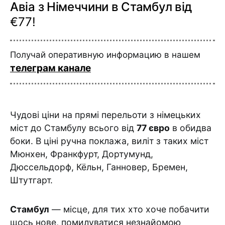
Авіа з Німеччини в Стамбул від
€77!
Получай оперативную информацию в нашем
телеграм канале
Чудові ціни на прямі перельоти з німецьких
міст до Стамбулу всього від
77 євро
в обидва
боки. В ціні ручна поклажа, виліт з таких міст
Мюнхен, Франкфурт, Дортумунд,
Дюссельдорф, Кёльн, Ганновер, Бремен,
Штутгарт.
Стамбул
— місце, для тих хто хоче побачити
щось нове, помилуватися незнайомою