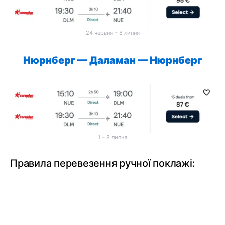
24 червня – 8 липня
Нюрнберг
—
Даламан
—
Нюрнберг
1 – 8 липня
Правила перевезення ручної поклажі: