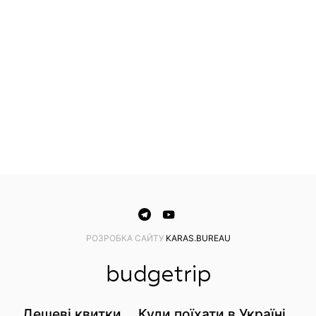
PОЗРОБКА САЙТУ
KARAS.BUREAU
Дешеві квитки
Куди поїхати в Україні