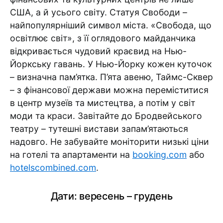
США, а й усього світу. Статуя Свободи –
найпопулярніший символ міста. «Свобода, що
освітлює світ», з її оглядового майданчика
відкривається чудовий краєвид на Нью-
Йоркську гавань. У Нью-Йорку кожен куточок
– визначна пам’ятка. П’ята авеню, Таймс-Сквер
– з фінансової держави можна переміститися
в центр музеїв та мистецтва, а потім у світ
моди та краси. Завітайте до Бродвейського
театру – тутешні вистави запам’ятаються
надовго. Не забувайте моніторити низькі ціни
на готелі та апартаменти на
booking.com
або
hotelscombined.com
.
Дати: вересень – грудень