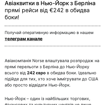
Авіаквитки в Нью-Йорк з Берліна
прямі рейси від €242 в обидва
боки!
Получай оперативную информацию в нашем
телеграм канале
Авіакомпанія Norse влаштувала розпродаж на
прямі перельоти з Берліна до Нью-Йорку
всього від
242 євро
в обидва боки. Ідеально
підійде для тих, хто хоче іммігрувати до США
або просто відвідати Нью-Йорк.
Нью-Йорк – один із найбільших торгових,
фінансових та культурних центрів не лише