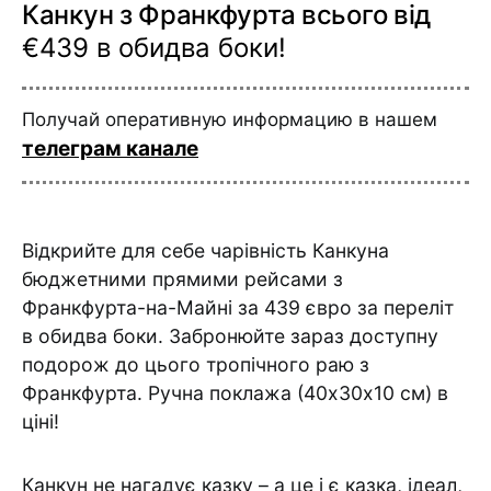
Канкун з Франкфурта всього від
€439 в обидва боки!
Получай оперативную информацию в нашем
телеграм канале
Відкрийте для себе чарівність Канкуна
бюджетними прямими рейсами з
Франкфурта-на-Майні за 439 євро за переліт
в обидва боки. Забронюйте зараз доступну
подорож до цього тропічного раю з
Франкфурта. Ручна поклажа (40х30х10 см) в
ціні!
Канкун не нагадує казку – а це і є казка, ідеал,