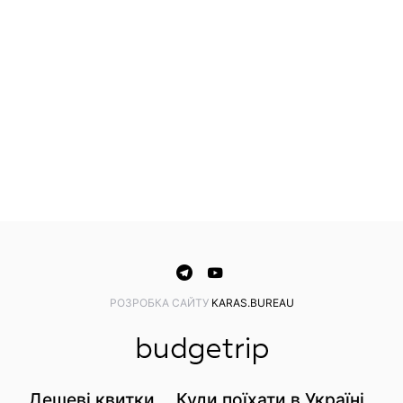
PОЗРОБКА САЙТУ
KARAS.BUREAU
Дешеві квитки
Куди поїхати в Україні