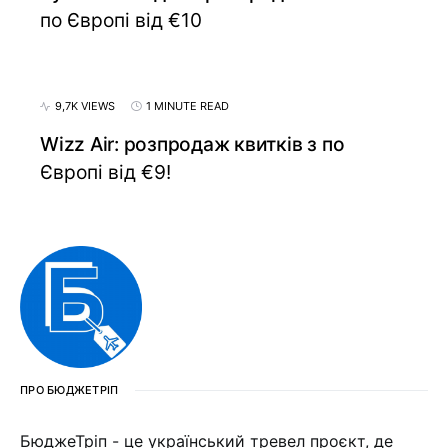
по Європі від €10
9,7K VIEWS
1 MINUTE READ
Wizz Air: розпродаж квитків з по
Європі від €9!
ПРО БЮДЖЕТРІП
БюджеТріп - це український тревел проєкт, де