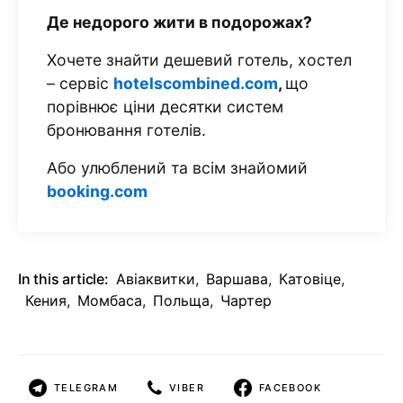
Де недорого жити в подорожах?
Хочете знайти дешевий готель, хостел
– сервіс
hotelscombined.com
,
що
порівнює ціни десятки систем
бронювання готелів.
Або улюблений та всім знайомий
booking.com
In this article:
Авіаквитки
,
Варшава
,
Катовіце
,
Кения
,
Момбаса
,
Польща
,
Чартер
TELEGRAM
VIBER
FACEBOOK