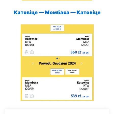
Катовіце — Момбаса —
Катовіце