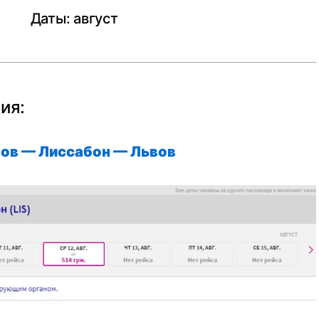
Даты: август
ия:
ов — Лиссабон —
Львов