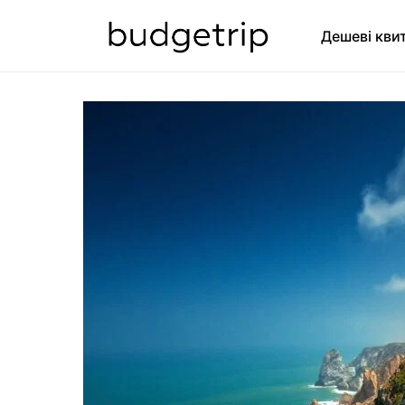
Дешеві кви
SEARCH FOR: