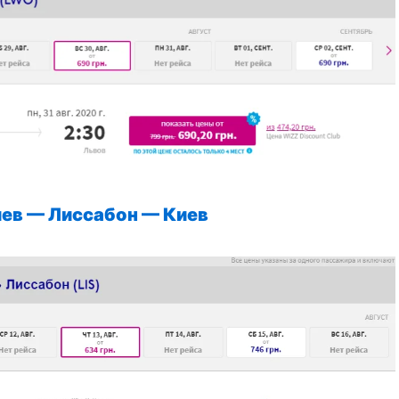
иев
—
Лиссабон
—
Киев