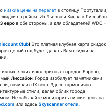
ро
низкие цены на перелет
в столицу Португалии,
% скидки на рейсы. Из Львова и Киева в Лиссабон
3 евро
в обе стороны, а для обладателей WDC –
Discount Club
!
Это платная клубная карта скидок
торая целый год будет давать Вам скидки на
нии.
тичных, ярких и колоритных городов Европы,
римый
Лиссабон
. Город изобилует памятниками
ни, начиная с IX века. Здесь гармонично
итектурные стили, делая облик города
мым. Не забывайте мониторить низкие цены на
ed.com
или здесь
Skyscanner отели.