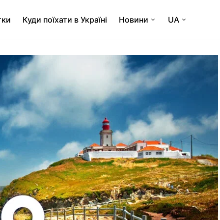
тки
Куди поїхати в Україні
Новини
UA