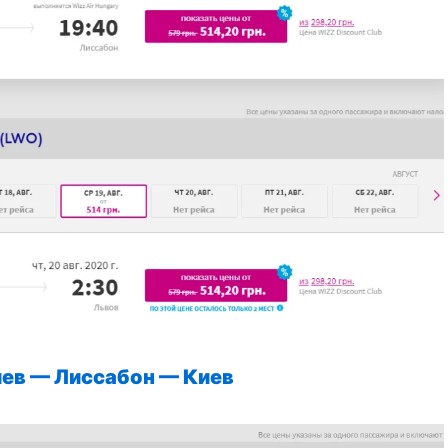
иев
—
Лиссабон
—
Киев