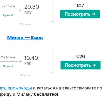
29 июля
Милан
— Киев
31 июля
ать промокоды
и кататься на электосамокате по
риду и Милану
бесплатно
!