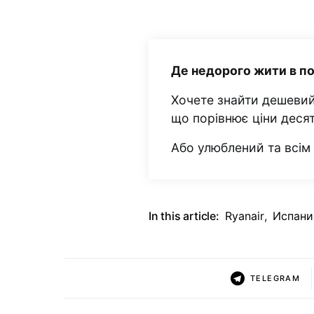
Де недорого жити в п
Хочете знайти дешевий
що порівнює ціни деся
Або улюблений та всі
In this article:
Ryanair
,
Испани
TELEGRAM