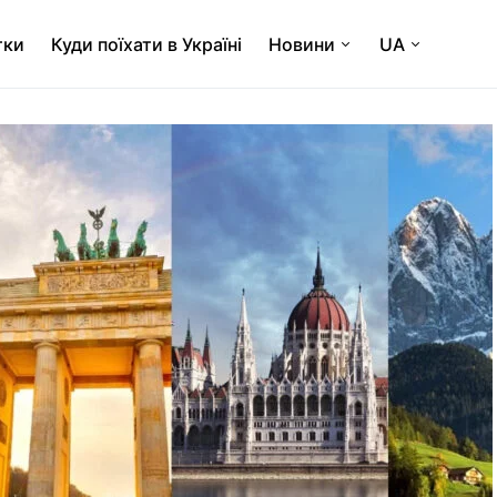
тки
Куди поїхати в Україні
Новини
UA