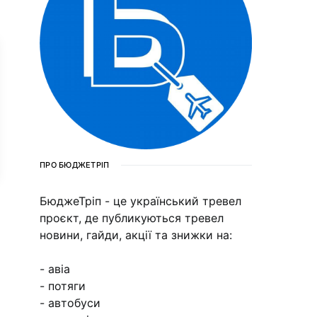
ПРО БЮДЖЕТРІП
БюджеТріп - це український тревел
проєкт, де публикуються тревел
новини, гайди, акції та знижки на:
- авіа
- потяги
- автобуси