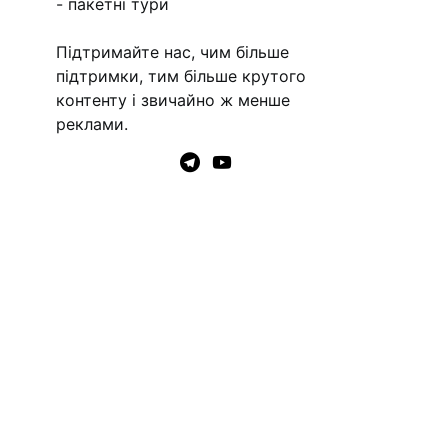
- пакетні тури
Підтримайте нас, чим більше
підтримки, тим більше крутого
контенту і звичайно ж менше
реклами.