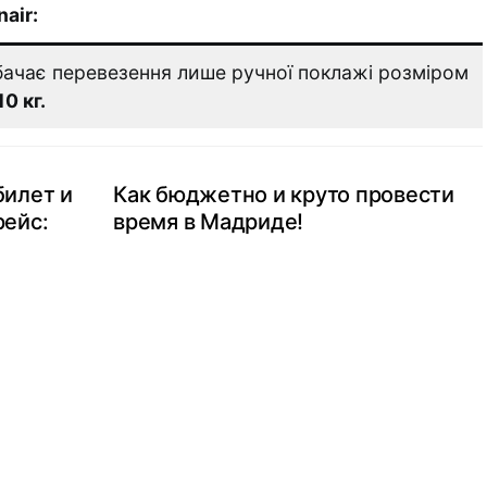
air:
ачає перевезення лише ручної поклажі розміром
10 кг.
билет и
Как бюджетно и круто провести
рейс:
время в Мадриде!