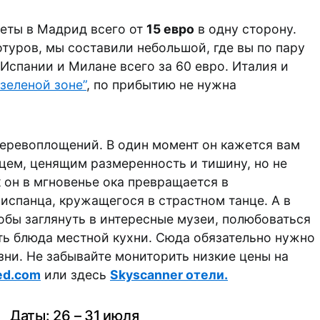
леты в Мадрид всего от
15 евро
в одну сторону.
отуров, мы составили небольшой, где вы по пару
Испании и Милане всего за 60 евро. Италия и
“зеленой зоне”
, по прибытию не нужна
перевоплощений. В один момент он кажется вам
ем, ценящим размеренность и тишину, но не
к он в мгновенье ока превращается в
испанца, кружащегося в страстном танце. А в
тобы заглянуть в интересные музеи, полюбоваться
ть блюда местной кухни. Сюда обязательно нужно
зни. Не забывайте мониторить низкие цены на
ed.com
или здесь
Skyscanner отели.
Даты: 26 – 31 июля