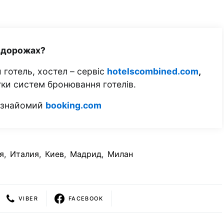
одорожах?
 готель, хостел – сервіс
hotelscombined.com
,
тки систем бронювання готелів.
м знайомий
booking.com
я
,
Италия
,
Киев
,
Мадрид
,
Милан
VIBER
FACEBOOK