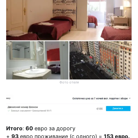
Фото отеля
Итого
:
60
евро за дорогу
+
93
евро проживание (с одного) =
153 евро.