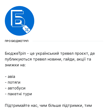
ПРО БЮДЖЕТРІП
БюджеТріп - це український тревел проєкт, де
публикуються тревел новини, гайди, акції та
знижки на:
- авіа
- потяги
- автобуси
- пакетні тури
Підтримайте нас, чим більше підтримки, тим