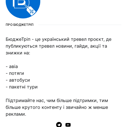
ПРО БЮДЖЕТРІП
БюджеТріп - це український тревел проєкт, де
публикуються тревел новини, гайди, акції та
знижки на:
- авіа
- потяги
- автобуси
- пакетні тури
Підтримайте нас, чим більше підтримки, тим
більше крутого контенту і звичайно ж менше
реклами.