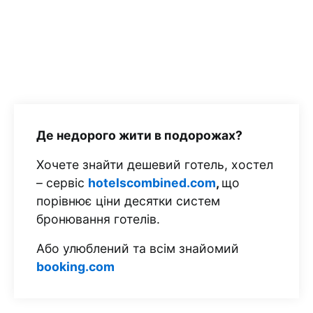
Де недорого жити в подорожах?
Хочете знайти дешевий готель, хостел
– сервіс
hotelscombined.com
,
що
порівнює ціни десятки систем
бронювання готелів.
Або улюблений та всім знайомий
booking.com