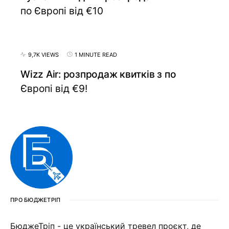
по Європі від €10
9,7K VIEWS
1 MINUTE READ
Wizz Air: розпродаж квитків з по
Європі від €9!
ПРО БЮДЖЕТРІП
БюджеТріп - це український тревел проєкт, де