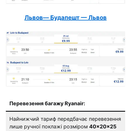
Львов— Будапешт — Львов
Перевезення багажу Ryanair:
Найнижчий тариф передбачає перевезення
лише ручної поклажі розміром
40×20×25