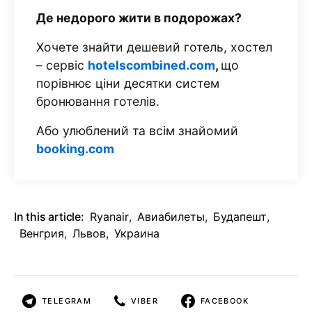
Де недорого жити в подорожах?
Хочете знайти дешевий готель, хостел
– сервіс
hotelscombined.com
,
що
порівнює ціни десятки систем
бронювання готелів.
Або улюблений та всім знайомий
booking.com
In this article:
Ryanair
,
Авиабилеты
,
Будапешт
,
Венгрия
,
Львов
,
Украина
TELEGRAM
VIBER
FACEBOOK