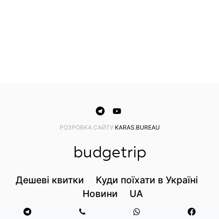
PОЗРОБКА САЙТУ
KARAS.BUREAU
Дешеві квитки
Куди поїхати в Україні
Новини
UA