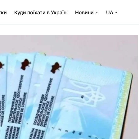
тки
Куди поїхати в Україні
Новини
UA