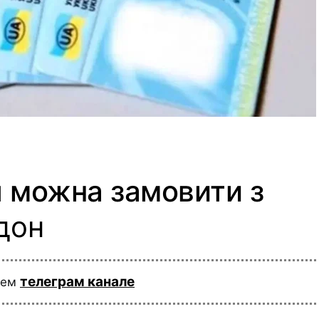
я можна замовити з
дон
телеграм канале
шем