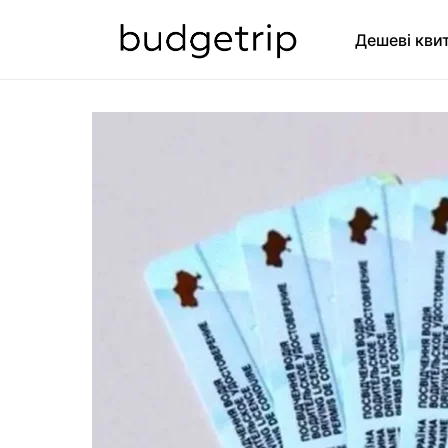
Дешеві кви
SEARCH FOR: