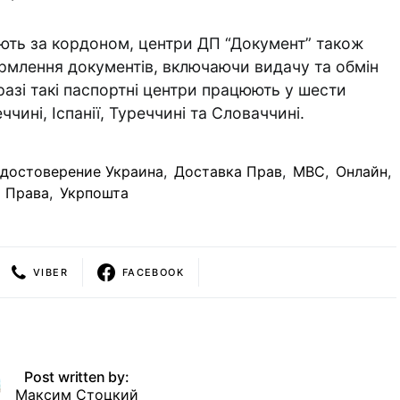
ають за кордоном, центри ДП “Документ” також
рмлення документів, включаючи видачу та обмін
разі такі паспортні центри працюють у шести
еччині, Іспанії, Туреччині та Словаччині.
Удостоверение Украина
,
Доставка Прав
,
МВС
,
Онлайн
,
Права
,
Укрпошта
VIBER
FACEBOOK
Post written by:
Максим Стоцкий