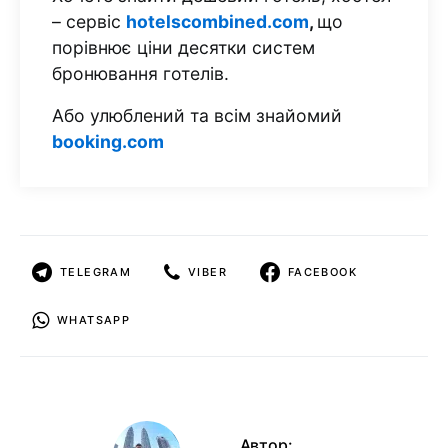
– сервіс
hotelscombined.com
,
що
порівнює ціни десятки систем
бронювання готелів.
Або улюблений та всім знайомий
booking.com
TELEGRAM
VIBER
FACEBOOK
WHATSAPP
Автор: