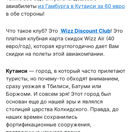
авиабилеты
из Гамбурга в Кутаиси за 60 евро
в обе стороны!
Что такое клуб? Это
Wizz Discount Club
! Это
платная клубная карта скидок Wizz Air (40
евро/год), которая круглогодично дает Вам
скидки на полеты этой авиакомпании.
Кутаиси
— город, в который часто прилетают
туристы, но почему-то обходят вниманием,
сразу уезжая в Тбилиси, Батуми или
Боржоми. И совсем зря! Этот город был
основан еще до нашей эры и являлся
столицей царства Колхидского. Правда, до
наших времен сохранились
фортификационные сооружения,