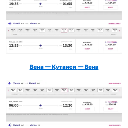
Вена — Кутаиси
— Вена