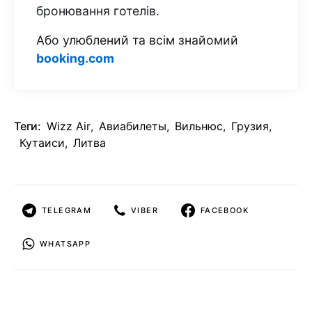
бронювання готелів.
Або улюблений та всім знайомий
booking.com
Теги:
Wizz Air
,
Авиабилеты
,
Вильнюс
,
Грузия
,
Кутаиси
,
Литва
TELEGRAM
VIBER
FACEBOOK
WHATSAPP