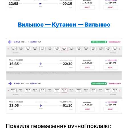
Вильнюс
—
Кутаиси
—
Вильнюс
Правила перевезення ручної поклажі: