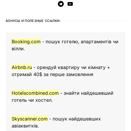
БОНУСЫ И ПОЛЕЗНЫЕ ССЫЛКИ:
Booking.com
- пошук готелю, апартаментів чи
вілли.
Airbnb.ru
- орендуй квартиру чи кімнату +
отримай 40$ за перше замовлення
Hotelscombined.com
- знайти найдешевший
готель чи хостел.
Skyscanner.com
- пошук найдешевших
авіаквитків.