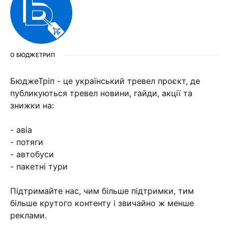
О БЮДЖЕТРИП
БюджеТріп - це український тревел проєкт, де
публикуються тревел новини, гайди, акції та
знижки на:
- авіа
- потяги
- автобуси
- пакетні тури
Підтримайте нас, чим більше підтримки, тим
більше крутого контенту і звичайно ж менше
реклами.