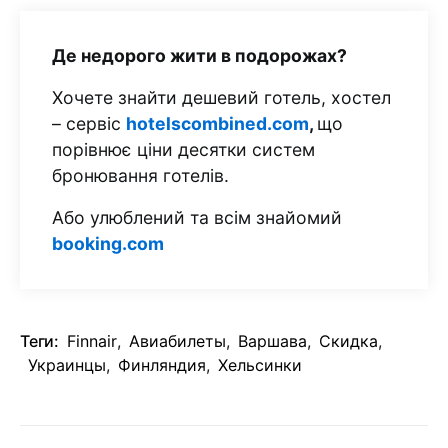
Де недорого жити в подорожах?
Хочете знайти дешевий готель, хостел
– сервіс
hotelscombined.com
,
що
порівнює ціни десятки систем
бронювання готелів.
Або улюблений та всім знайомий
booking.com
Теги:
Finnair
,
Авиабилеты
,
Варшава
,
Скидка
,
Украинцы
,
Финляндия
,
Хельсинки