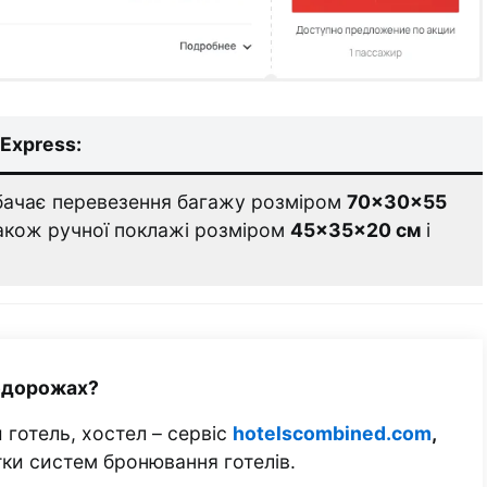
Express:
ачає перевезення багажу розміром
70×30×55
також ручної поклажі розміром
45×35×20 см
і
одорожах?
 готель, хостел – сервіс
hotelscombined.com
,
тки систем бронювання готелів.