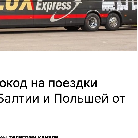
мокод на поездки
Балтии и Польшей от
телеграм канале
шем