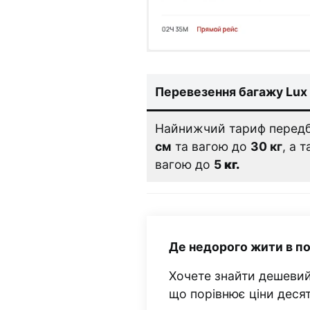
Перевезення багажу Lux 
Найнижчий тариф передб
см
та вагою до
30 кг
, а 
вагою до
5
кг.
Де недорого жити в п
Хочете знайти дешевий
що порівнює ціни деся