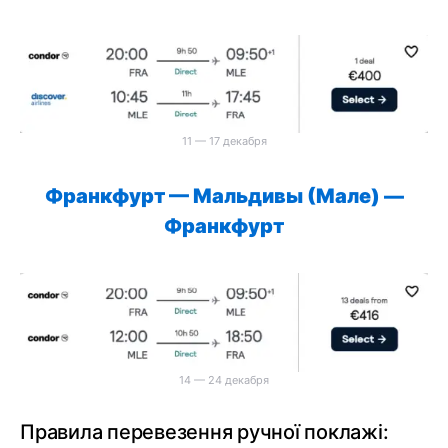
11 — 17 декабря
Франкфурт
—
Мальдивы (Мале)
—
Франкфурт
14 — 24 декабря
Правила перевезення ручної поклажі: