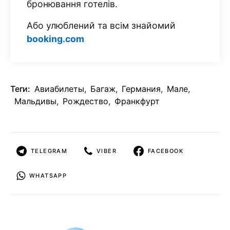
бронювання готелів.
Або улюблений та всім знайомий
booking.com
Теги:
Авиабилеты
,
Багаж
,
Германия
,
Мале
,
Мальдивы
,
Рождество
,
Франкфурт
TELEGRAM
VIBER
FACEBOOK
WHATSAPP