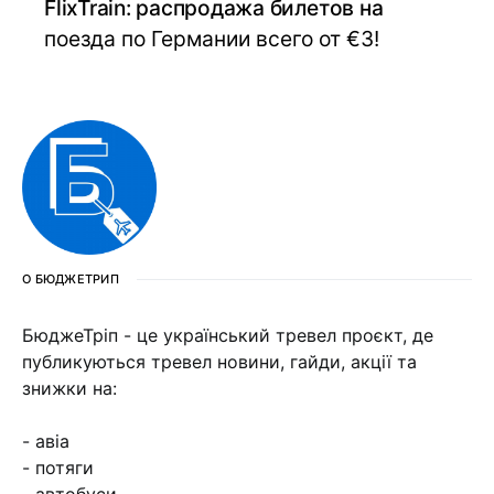
FlixTrain: распродажа билетов на
поезда по Германии всего от €3!
О БЮДЖЕТРИП
БюджеТріп - це український тревел проєкт, де
публикуються тревел новини, гайди, акції та
знижки на:
- авіа
- потяги
- автобуси