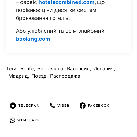
– сервіс
hotelscombined.com
,
що
порівнює ціни десятки систем
бронювання готелів.
Або улюблений та всім знайомий
booking.com
Теги:
Renfe
,
Барселона
,
Валенсия
,
Испания
,
Мадрид
,
Поезд
,
Распродажа
TELEGRAM
VIBER
FACEBOOK
WHATSAPP