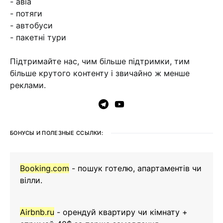
- авіа
- потяги
- автобуси
- пакетні тури
Підтримайте нас, чим більше підтримки, тим
більше крутого контенту і звичайно ж менше
реклами.
БОНУСЫ И ПОЛЕЗНЫЕ ССЫЛКИ:
Booking.com
- пошук готелю, апартаментів чи
вілли.
Airbnb.ru
- орендуй квартиру чи кімнату +