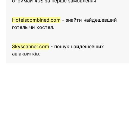
отримай 40$ за перше замовлення
Hotelscombined.com
- знайти найдешевший
готель чи хостел.
Skyscanner.com
- пошук найдешевших
авіаквитків.