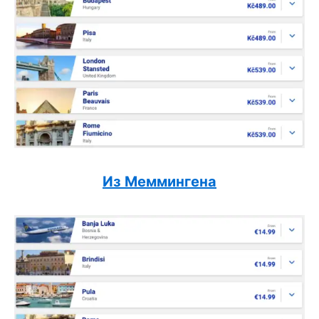
Из Меммингена