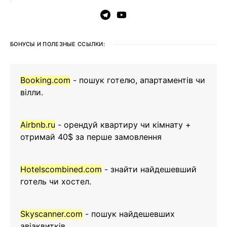
БОНУСЫ И ПОЛЕЗНЫЕ ССЫЛКИ:
Booking.com
- пошук готелю, апартаментів чи
вілли.
Airbnb.ru
- орендуй квартиру чи кімнату +
отримай 40$ за перше замовлення
Hotelscombined.com
- знайти найдешевший
готель чи хостел.
Skyscanner.com
- пошук найдешевших
авіаквитків.