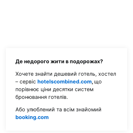
Де недорого жити в подорожах?
Хочете знайти дешевий готель, хостел
– сервіс
hotelscombined.com
,
що
порівнює ціни десятки систем
бронювання готелів.
Або улюблений та всім знайомий
booking.com