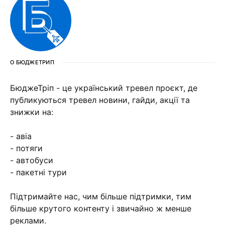
О БЮДЖЕТРИП
БюджеТріп - це український тревел проєкт, де
публикуються тревел новини, гайди, акції та
знижки на:
- авіа
- потяги
- автобуси
- пакетні тури
Підтримайте нас, чим більше підтримки, тим
більше крутого контенту і звичайно ж менше
реклами.