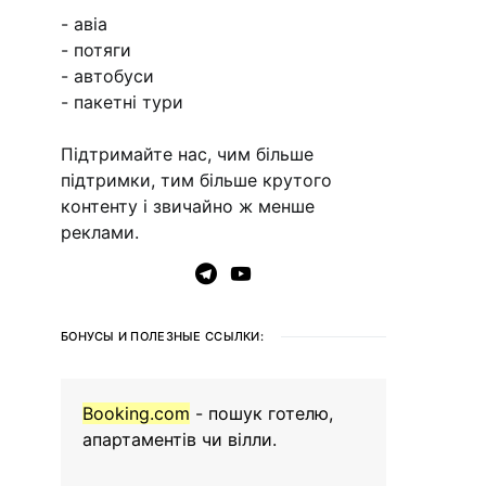
- авіа
- потяги
- автобуси
- пакетні тури
Підтримайте нас, чим більше
підтримки, тим більше крутого
контенту і звичайно ж менше
реклами.
БОНУСЫ И ПОЛЕЗНЫЕ ССЫЛКИ:
Booking.com
- пошук готелю,
апартаментів чи вілли.