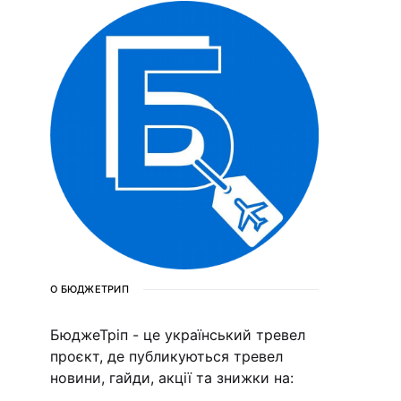
О БЮДЖЕТРИП
БюджеТріп - це український тревел
проєкт, де публикуються тревел
новини, гайди, акції та знижки на: