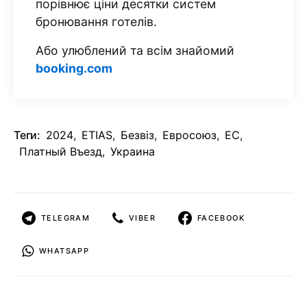
порівнює ціни десятки систем
бронювання готелів.
Або улюблений та всім знайомий
booking.com
Теги:
2024
,
ETIAS
,
Безвіз
,
Евросоюз
,
ЕС
,
Платный Въезд
,
Украина
TELEGRAM
VIBER
FACEBOOK
WHATSAPP