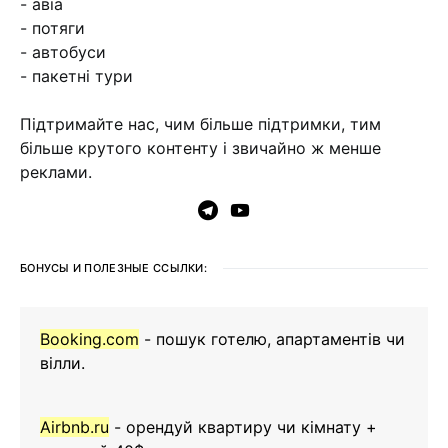
- авіа
- потяги
- автобуси
- пакетні тури
Підтримайте нас, чим більше підтримки, тим
більше крутого контенту і звичайно ж менше
реклами.
БОНУСЫ И ПОЛЕЗНЫЕ ССЫЛКИ:
Booking.com
- пошук готелю, апартаментів чи
вілли.
Airbnb.ru
- орендуй квартиру чи кімнату +