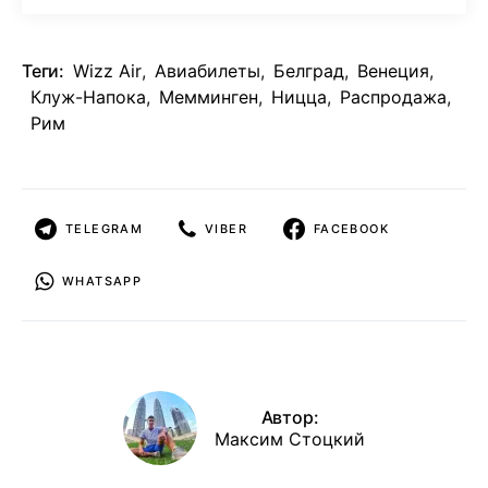
Теги:
Wizz Air
,
Авиабилеты
,
Белград
,
Венеция
,
Клуж-Напока
,
Мемминген
,
Ницца
,
Распродажа
,
Рим
TELEGRAM
VIBER
FACEBOOK
WHATSAPP
Автор:
Максим Стоцкий