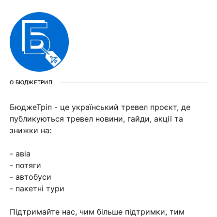
О БЮДЖЕТРИП
БюджеТріп - це український тревел проєкт, де
публикуються тревел новини, гайди, акції та
знижки на:
- авіа
- потяги
- автобуси
- пакетні тури
Підтримайте нас, чим більше підтримки, тим