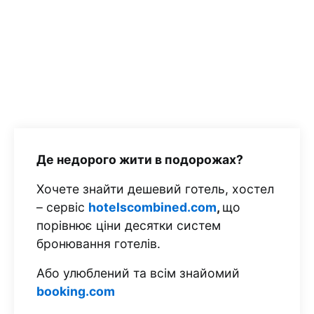
Де недорого жити в подорожах?
Хочете знайти дешевий готель, хостел
– сервіс
hotelscombined.com
,
що
порівнює ціни десятки систем
бронювання готелів.
Або улюблений та всім знайомий
booking.com