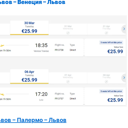
ьвов – Венеция – Львов
вов – Палермо – Львов