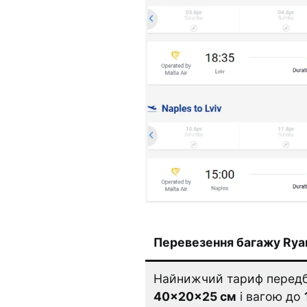
Перевезення багажу Ryan
Найнижчий тариф передб
40×20×25 см
і вагою до