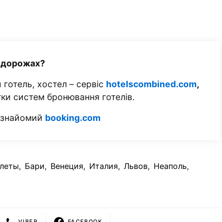
одорожах?
 готель, хостел – сервіс
hotelscombined.com
,
тки систем бронювання готелів.
м знайомий
booking.com
леты
,
Бари
,
Венеция
,
Италия
,
Львов
,
Неаполь
,
VIBER
FACEBOOK