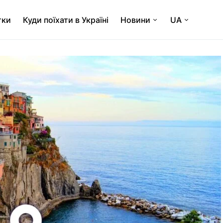
тки
Куди поїхати в Україні
Новини
UA