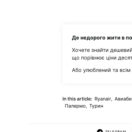
Де недорого жити в п
Хочете знайти дешевий
що порівнює ціни деся
Або улюблений та всі
In this article:
Ryanair
,
Авиаби
Палермо
,
Турин
TELEGRAM