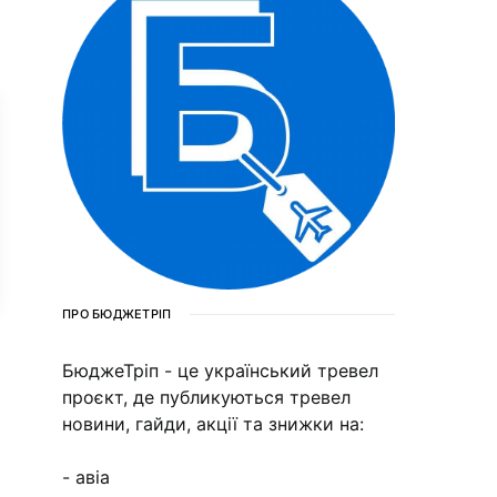
ПРО БЮДЖЕТРІП
БюджеТріп - це український тревел
проєкт, де публикуються тревел
новини, гайди, акції та знижки на:
- авіа