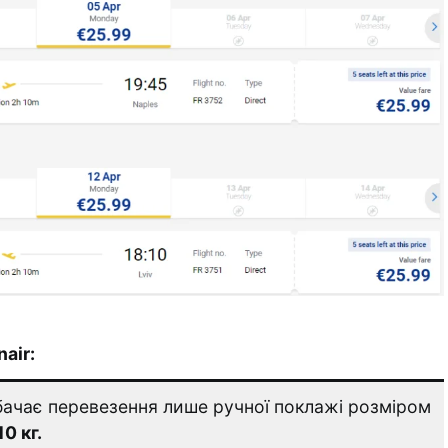
air:
ачає перевезення лише ручної поклажі розміром
10 кг.