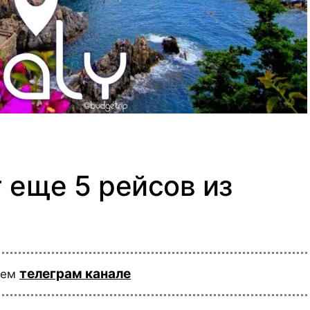
т еще 5 рейсов из
телеграм канале
шем