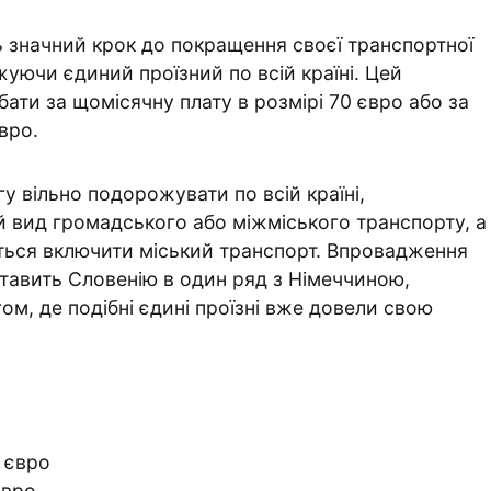
ь значний крок до покращення своєї транспортної
уючи єдиний проїзний по всій країні. Цей
ати за щомісячну плату в розмірі 70 євро або за
євро.
у вільно подорожувати по всій країні,
 вид громадського або міжміського транспорту, а
ється включити міський транспорт. Впровадження
ставить Словенію в один ряд з Німеччиною,
, де подібні єдині проїзні вже довели свою
 євро
євро