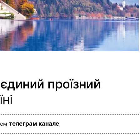
 єдиний проїзний
їні
телеграм канале
шем