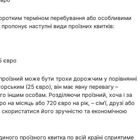
 коротким терміном перебування або особливими
пропонує наступні види проїзних квитків:
5 євро
проїзний може бути трохи дорожчим у порівнянні
горським (25 євро), він має явну перевагу –
о іншим особам. Розділяючи проїзний, хоча і за
 на місяць або 720 євро на рік, – сім’ї, друзі або
 скористатися його зручністю та економічною
диного проїзного квитка по всій країні сприятиме