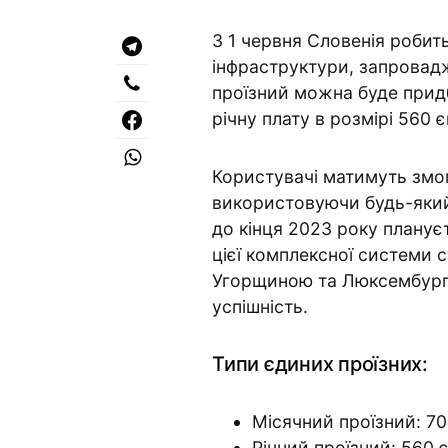
З 1 червня Словенія робит
інфраструктури, запровадж
проїзний можна буде придб
річну плату в розмірі 560 
Користувачі матимуть змог
використовуючи будь-який
до кінця 2023 року плану
цієї комплексної системи 
Угорщиною та Люксембургом
успішність.
Типи єдиних проїзних:
Місячний проїзний: 70
Річний проїзний: 560 