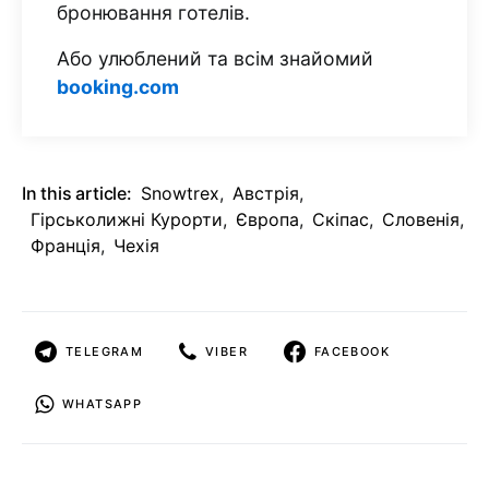
бронювання готелів.
Або улюблений та всім знайомий
booking.com
In this article:
Snowtrex
,
Австрія
,
Гірськолижні Курорти
,
Європа
,
Скіпас
,
Словенія
,
Франція
,
Чехія
TELEGRAM
VIBER
FACEBOOK
WHATSAPP