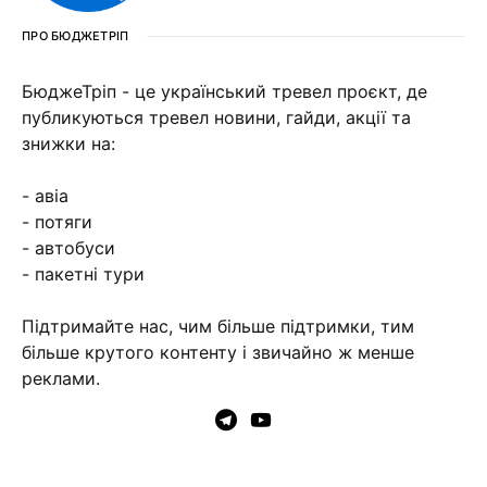
ПРО БЮДЖЕТРІП
БюджеТріп - це український тревел проєкт, де
публикуються тревел новини, гайди, акції та
знижки на:
- авіа
- потяги
- автобуси
- пакетні тури
Підтримайте нас, чим більше підтримки, тим
більше крутого контенту і звичайно ж менше
реклами.