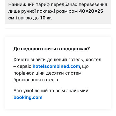
Найнижчий тариф передбачає перевезення
лише ручної поклажі розміром
40×20×25
см
і вагою до
10 кг.
Де недорого жити в подорожах?
Хочете знайти дешевий готель, хостел
– сервіс
hotelscombined.com
,
що
порівнює ціни десятки систем
бронювання готелів.
Або улюблений та всім знайомий
booking.com