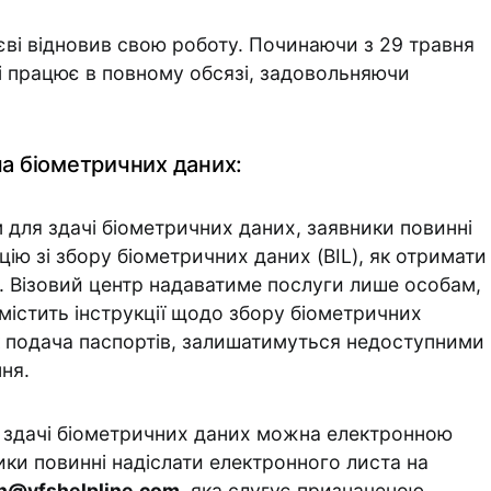
єві відновив свою роботу. Починаючи з 29 травня
 і працює в повному обсязі, задовольняючи
ча біометричних даних:
для здачі біометричних даних, заявники повинні
цію зі збору біометричних даних (BIL), як отримати
. Візовий центр надаватиме послуги лише особам,
 містить інструкції щодо збору біометричних
 як подача паспортів, залишатимуться недоступними
ня.
 здачі біометричних даних можна електронною
ики повинні надіслати електронного листа на
on@vfshelpline.com
, яка слугує призначеною