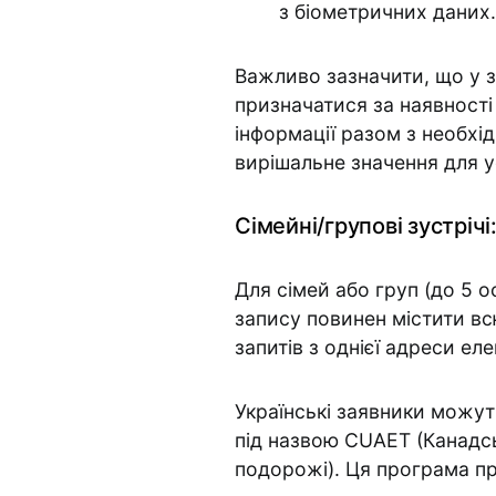
з біометричних даних.
Важливо зазначити, що у з
призначатися за наявності 
інформації разом з необх
вирішальне значення для у
Сімейні/групові зустрічі
Для сімей або груп (до 5 о
запису повинен містити вс
запитів з однієї адреси ел
Українські заявники можу
під назвою CUAET (Канадс
подорожі). Ця програма пр