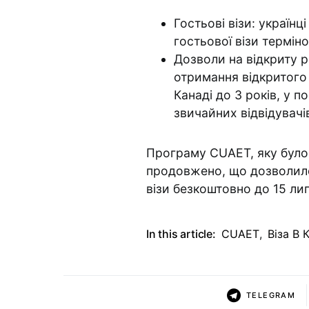
Гостьові візи: україн
гостьової візи терміном
Дозволи на відкриту 
отримання відкритого
Канаді до 3 років, у 
звичайних відвідувачі
Програму CUAET, яку було
продовжено, що дозволил
візи безкоштовно до 15 ли
In this article:
CUAET
,
Віза В 
TELEGRAM