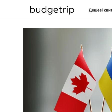
Дешеві кви
SEARCH FOR: