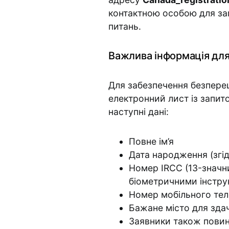
контактною особою для зап
питань.
Важлива інформація для 
Для забезпечення безпереш
електронний лист із запито
наступні дані:
Повне ім’я
Дата народження (згі
Номер IRCC (13-значни
біометричними інстру
Номер мобільного тел
Бажане місто для здач
Заявники також повинн