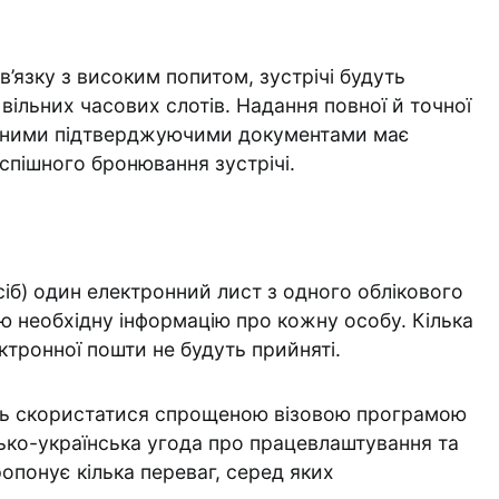
в’язку з високим попитом, зустрічі будуть
вільних часових слотів. Надання повної й точної
ідними підтверджуючими документами має
спішного бронювання зустрічі.
:
сіб) один електронний лист з одного облікового
ю необхідну інформацію про кожну особу. Кілька
ектронної пошти не будуть прийняті.
ть скористатися спрощеною візовою програмою
ько-українська угода про працевлаштування та
опонує кілька переваг, серед яких