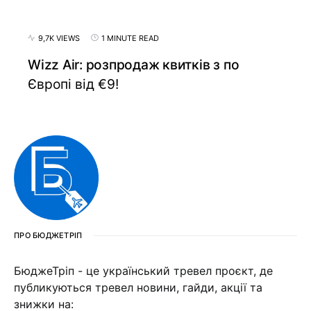
9,7K VIEWS
1 MINUTE READ
Wizz Air: розпродаж квитків з по
Європі від €9!
ПРО БЮДЖЕТРІП
БюджеТріп - це український тревел проєкт, де
публикуються тревел новини, гайди, акції та
знижки на: