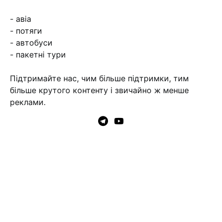
- авіа
- потяги
- автобуси
- пакетні тури
Підтримайте нас, чим більше підтримки, тим
більше крутого контенту і звичайно ж менше
реклами.