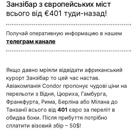
Занзібар з європейських міст
всього від €401 туди-назад!
Получай оперативную информацию в нашем
телеграм канале
Якщо давно мріяли відвідати африканський
курорт Занзібар то цей час настав.
Авіакомпанія Condor пропонує чудові ціни на
перельоти з Відня, Цюриха, Гамбурга,
Франкфурта, Рима, Берліна або Мілана до
Танзанії всього від
401
євро за переліт в
обидва боки. Після прибуття потрібно
сплатити візовий збір – 50$!