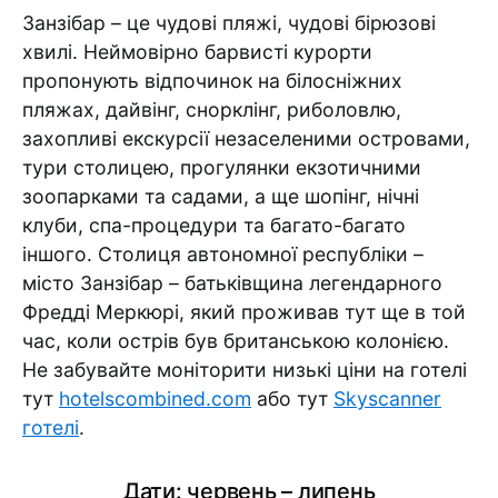
Занзібар – це чудові пляжі, чудові бірюзові
хвилі. Неймовірно барвисті курорти
пропонують відпочинок на білосніжних
пляжах, дайвінг, снорклінг, риболовлю,
захопливі екскурсії незаселеними островами,
тури столицею, прогулянки екзотичними
зоопарками та садами, а ще шопінг, нічні
клуби, спа-процедури та багато-багато
іншого. Столиця автономної республіки –
місто Занзібар – батьківщина легендарного
Фредді Меркюрі, який проживав тут ще в той
час, коли острів був британською колонією.
Не забувайте моніторити низькі ціни на готелі
тут
hotelscombined.com
або тут
Skyscanner
готелі
.
Дати: червень – липень