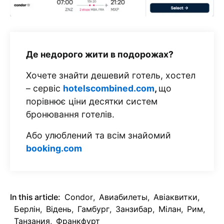
Де недорого жити в подорожах?
Хочете знайти дешевий готель, хостел
– сервіс
hotelscombined.com
,
що
порівнює ціни десятки систем
бронювання готелів.
Або улюблений та всім знайомий
booking.com
In this article:
Condor
,
Авиабилеты
,
Авіаквитки
,
Берлін
,
Відень
,
Гамбург
,
Занзибар
,
Мілан
,
Рим
,
Танзания
,
Франкфурт