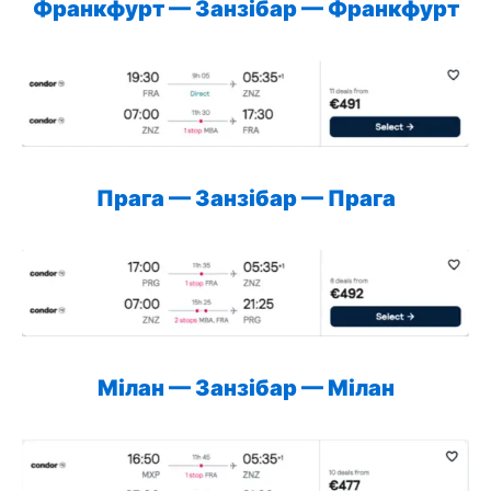
Франкфурт — Занзібар — Франкфурт
Прага — Занзібар — Прага
Мілан — Занзібар — Мілан