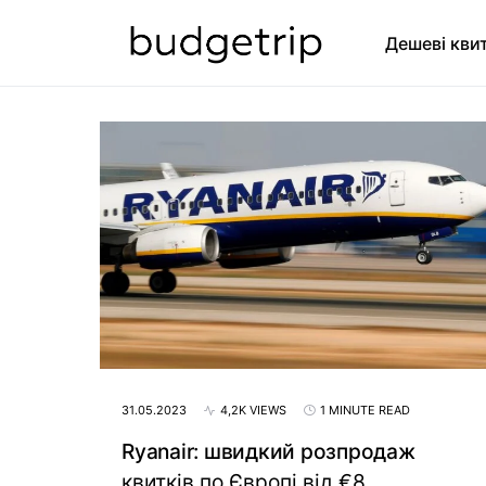
Дешеві кви
SEARCH FOR:
31.05.2023
4,2K VIEWS
1 MINUTE READ
Ryanair: швидкий розпродаж
квитків по Європі від €8