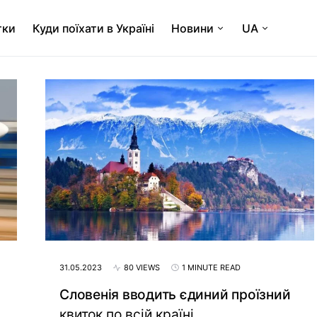
тки
Куди поїхати в Україні
Новини
UA
31.05.2023
80 VIEWS
1 MINUTE READ
Словенія вводить єдиний проїзний
квиток по всій країні