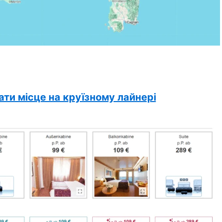
ти місце на круїзному лайнері