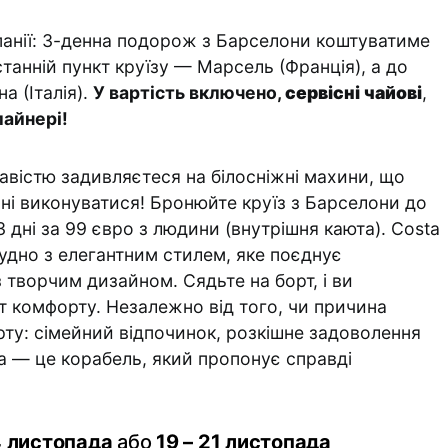
Іспанії: 3-денна подорож з Барселони коштуватиме
танній пункт круїзу — Марсель (Франція), а до
а (Італія).
У вартість включено,
сервісні чайові
,
лайнері!
кавістю задивляєтеся на білосніжні махини, що
нні виконуватися! Бронюйте круїз з Барселони до
 дні за 99 євро з людини (внутрішня каюта). Costa
судно з елегантним стилем, яке поєднує
 творчим дизайном. Сядьте на борт, і ви
т комфорту. Незалежно від того, чи причина
ту: сімейний відпочинок, розкішне задоволення
a — це корабель, який пропонує справді
4 листопада
або
19 – 21 листопада