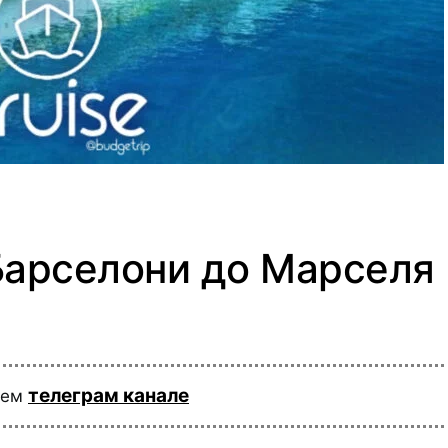
 Барселони до Марселя
телеграм канале
шем