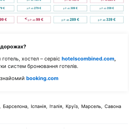
одорожах?
 готель, хостел – сервіс
hotelscombined.com
,
тки систем бронювання готелів.
м знайомий
booking.com
,
Барселона
,
Іспанія
,
Італія
,
Круїз
,
Марсель
,
Савона