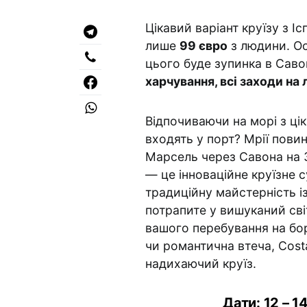
Цікавий варіант круїзу з 
лише
99 євро
з людини. Ос
цього буде зупинка в Савон
харчування, всі заходи на 
Відпочиваючи на морі з ці
входять у порт? Мрії пови
Марсель через Савона на 3
— це інноваційне круїзне 
традиційну майстерність із
потрапите у вишуканий сві
вашого перебування на бор
чи романтична втеча, Cost
надихаючий круїз.
Дати: 12 – 1