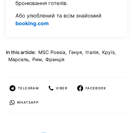
бронювання готелів.
Або улюблений та всім знайомий
booking.com
In this article:
MSC Poesia
,
Генуя
,
Італія
,
Круїз
,
Марсель
,
Рим
,
Франція
TELEGRAM
VIBER
FACEBOOK
WHATSAPP