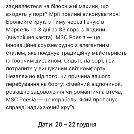
задивляєтеся на білосніжні махини, що
входять у порт? Мрії повинні виконуватися!
Бронюйте круїз з Риму через Геную в
Марсель на 3 дні за 83 євро з людини
(внутрішня каюта). MSC Poesia — це
інноваційне круїзне судно з елегантним
стилем, яке поєднує традиційну майстерність
із творчим дизайном. Сядьте на борт, і ви
потрапите у вишуканий світ комфорту.
Незалежно від того, чи причина вашого
перебування на борту: сімейний відпочинок,
розкішне задоволення чи романтична втеча,
MSC Poesia — це корабель, який пропонує
справді надихаючий круїз.
Дати: 20 – 22 грудня