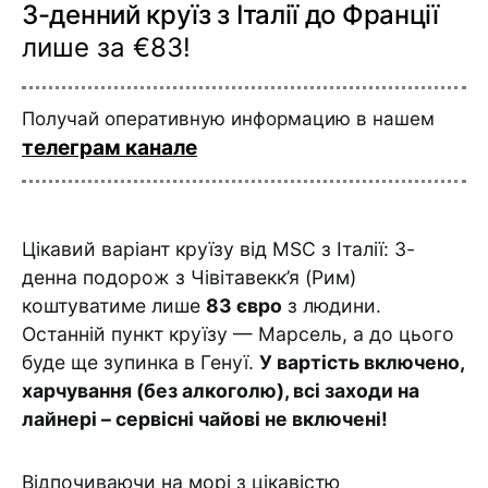
3-денний круїз з Італії до Франції
лише за €83!
Получай оперативную информацию в нашем
телеграм канале
Цікавий варіант круїзу від MSC з Італії: 3-
денна подорож з Чівітавекк’я (Рим)
коштуватиме лише
83 євро
з людини.
Останній пункт круїзу — Марсель, а до цього
буде ще зупинка в Генуї.
У вартість включено,
харчування (без алкоголю), всі заходи на
лайнері – сервісні чайові не включені!
Відпочиваючи на морі з цікавістю