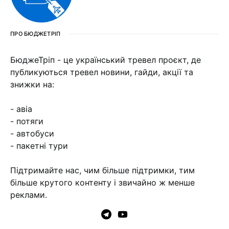
ПРО БЮДЖЕТРІП
БюджеТріп - це український тревел проєкт, де
публикуються тревел новини, гайди, акції та
знижки на:
- авіа
- потяги
- автобуси
- пакетні тури
Підтримайте нас, чим більше підтримки, тим
більше крутого контенту і звичайно ж менше
реклами.