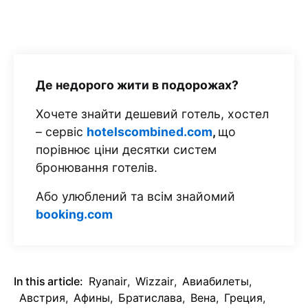
Де недорого жити в подорожах?
Хочете знайти дешевий готель, хостел
– сервіс
hotelscombined.com
,
що
порівнює ціни десятки систем
бронювання готелів.
Або улюблений та всім знайомий
booking.com
In this article:
Ryanair
,
Wizzair
,
Авиабилеты
,
Австрия
,
Афины
,
Братислава
,
Вена
,
Греция
,