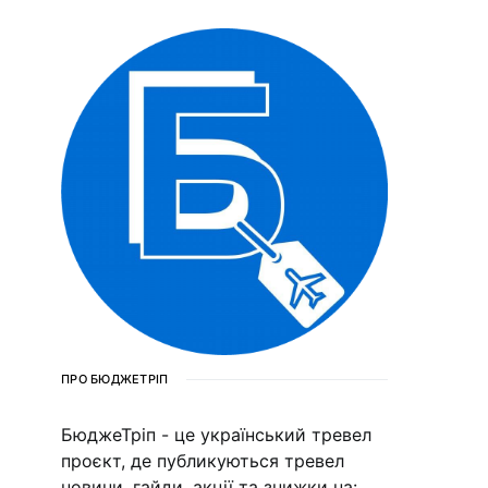
ПРО БЮДЖЕТРІП
БюджеТріп - це український тревел
проєкт, де публикуються тревел
новини, гайди, акції та знижки на: