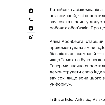
Латвійська авіакомпанія ai
авіакомпаній, які спрости
зачісок та пірсингу допус
робочих обов’язків. Про ц
Аліна Аронберга, старший в
прокоментувала зміни: «До
більшість авіакомпаній — 
якщо їх можна було легко 
Тепер ми значно спростил
демонструвати свою індиві
зачісок, якщо вони цього 
уніформу».
In this article:
AirBaltic
,
Авіако