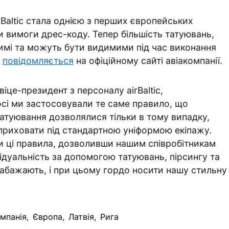
rBaltic стала однією з перших європейських
ли вимоги дрес-коду. Тепер більшість татуювань,
тимі та можуть бути видимими під час виконання
е
повідомляється
на офіційному сайті авіакомпанії.
іце-президент з персоналу airBaltic,
сі ми застосовували те саме правило, що
татуювання дозволялися тільки в тому випадку,
приховати під стандартною уніформою екіпажу.
и ці правила, дозволивши нашим співробітникам
дуальність за допомогою татуювань, пірсингу та
забажають, і при цьому гордо носити нашу стильну
мпанія
,
Європа
,
Латвія
,
Рига