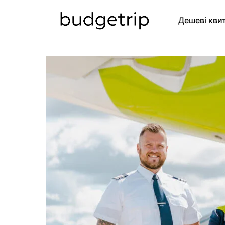
Дешеві кви
SEARCH FOR: