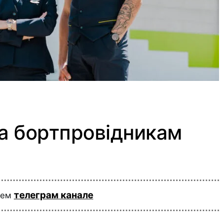
ла бортпровідникам
телеграм канале
шем