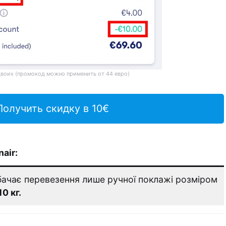
двоих (промокод можно применить от 44 евро)
Получить скидку в 10€
air:
ачає перевезення лише ручної поклажі розміром
10 кг.