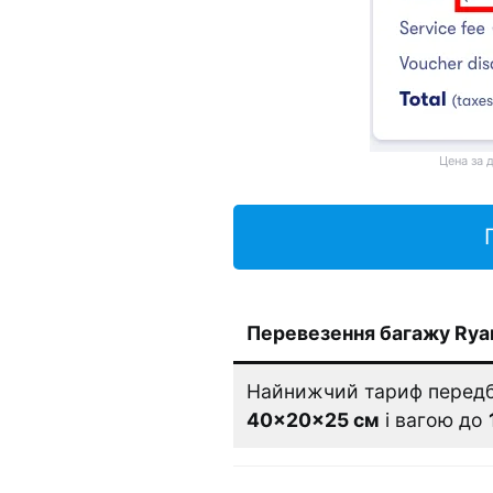
Цена за 
Перевезення багажу Ryan
Найнижчий тариф передб
40×20×25 см
і вагою до