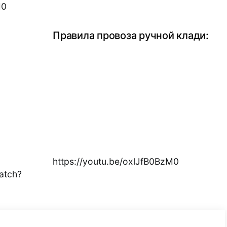
M0
Правила провоза ручной клади:
https://youtu.be/oxlJfB0BzM0
atch?