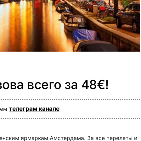
ова всего за 48€!
телеграм канале
шем
енским ярмаркам Амстердама. За все перелеты и