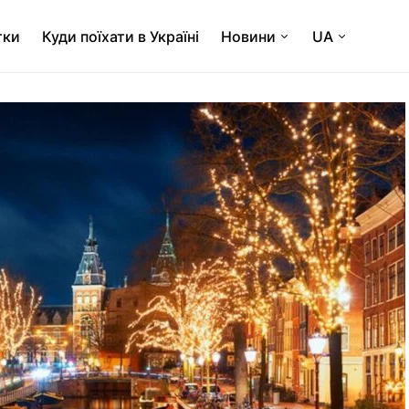
тки
Куди поїхати в Україні
Новини
UA