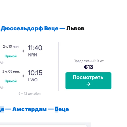
 Дюссельдорф Веце —
Львов
9 – 12 декабря
це
— Амстердам —
В
еце