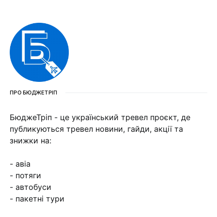
ПРО БЮДЖЕТРІП
БюджеТріп - це український тревел проєкт, де
публикуються тревел новини, гайди, акції та
знижки на:
- авіа
- потяги
- автобуси
- пакетні тури