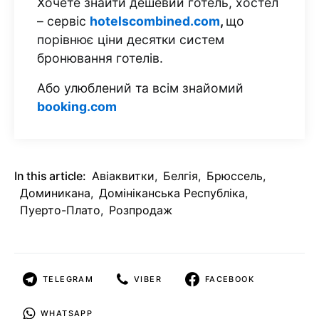
Хочете знайти дешевий готель, хостел
– сервіс
hotelscombined.com
,
що
порівнює ціни десятки систем
бронювання готелів.
Або улюблений та всім знайомий
booking.com
In this article:
Авіаквитки
,
Белгія
,
Брюссель
,
Доминикана
,
Домініканська Республіка
,
Пуерто-Плато
,
Розпродаж
TELEGRAM
VIBER
FACEBOOK
WHATSAPP