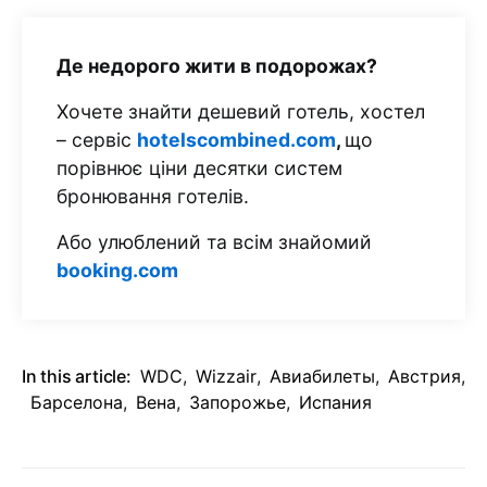
Де недорого жити в подорожах?
Хочете знайти дешевий готель, хостел
– сервіс
hotelscombined.com
,
що
порівнює ціни десятки систем
бронювання готелів.
Або улюблений та всім знайомий
booking.com
In this article:
WDC
,
Wizzair
,
Авиабилеты
,
Австрия
,
Барселона
,
Вена
,
Запорожье
,
Испания