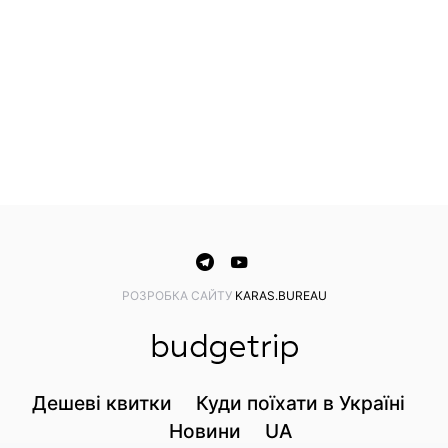
PОЗРОБКА САЙТУ
KARAS.BUREAU
Дешеві квитки
Куди поїхати в Україні
Новини
UA