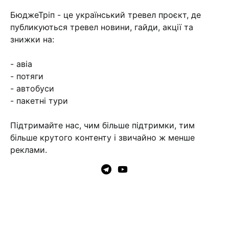
БюджеТріп - це український тревел проєкт, де
публикуються тревел новини, гайди, акції та
знижки на:
- авіа
- потяги
- автобуси
- пакетні тури
Підтримайте нас, чим більше підтримки, тим
більше крутого контенту і звичайно ж менше
реклами.