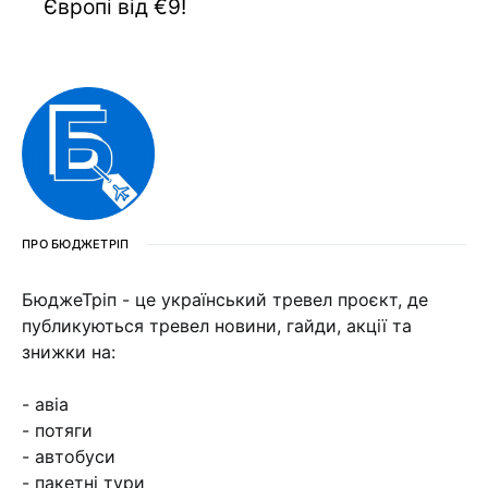
Європі від €9!
ПРО БЮДЖЕТРІП
БюджеТріп - це український тревел проєкт, де
публикуються тревел новини, гайди, акції та
знижки на:
- авіа
- потяги
- автобуси
- пакетні тури