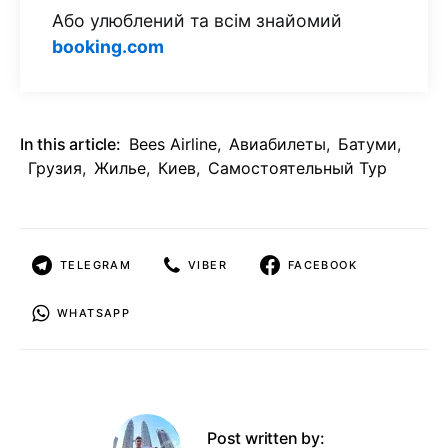
Або улюблений та всім знайомий
booking.com
In this article:
Bees Airline
,
Авиабилеты
,
Батуми
,
Грузия
,
Жилье
,
Киев
,
Самостоятельный Тур
TELEGRAM
VIBER
FACEBOOK
WHATSAPP
Post written by: