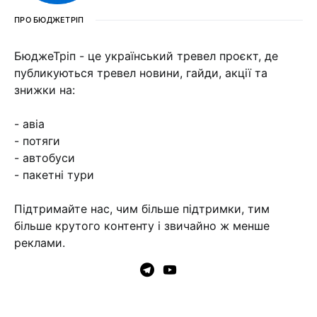
ПРО БЮДЖЕТРІП
БюджеТріп - це український тревел проєкт, де
публикуються тревел новини, гайди, акції та
знижки на:
- авіа
- потяги
- автобуси
- пакетні тури
Підтримайте нас, чим більше підтримки, тим
більше крутого контенту і звичайно ж менше
реклами.