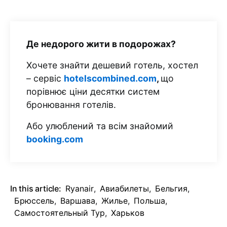
Де недорого жити в подорожах?
Хочете знайти дешевий готель, хостел
– сервіс
hotelscombined.com
,
що
порівнює ціни десятки систем
бронювання готелів.
Або улюблений та всім знайомий
booking.com
In this article:
Ryanair
,
Авиабилеты
,
Бельгия
,
Брюссель
,
Варшава
,
Жилье
,
Польша
,
Самостоятельный Тур
,
Харьков