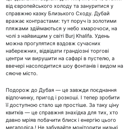
від європейського холоду та зануритися у
справжню казку Близького Сходу. Дубай
вражає контрастами: тут поруч із золотими
пляжами здіймаються у небо хмарочоси, на
чолі з найвищим у світі Burj Khalifa. Удень
можна прогулятися вздовж сучасних
набережних, відвідати грандіозні торгові
центри чи вирушити на сафарі в пустелю, а
ввечері насолодитися шоу фонтанів і видом на
сяюче місто.
Подорож до Дубая — це завжди поєднання
відпочинку, пригод і розкоші. І тепер зробити
її доступною стало ще простіше. За таку ціну
квитків — це справжня знахідка для тих, хто
давно мріяв побачити блиск і енергію цього
мегаполіса.! Не забувайте моніторити низькі