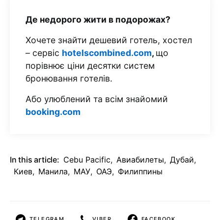
Де недорого жити в подорожах?
Хочете знайти дешевий готель, хостел
– сервіс
hotelscombined.com
,
що
порівнює ціни десятки систем
бронювання готелів.
Або улюблений та всім знайомий
booking.com
In this article:
Cebu Pacific
,
Авиабилеты
,
Дубай
,
Киев
,
Манила
,
МАУ
,
ОАЭ
,
Филиппины
TELEGRAM
VIBER
FACEBOOK