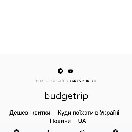
PОЗРОБКА САЙТУ
KARAS.BUREAU
Дешеві квитки
Куди поїхати в Україні
Новини
UA