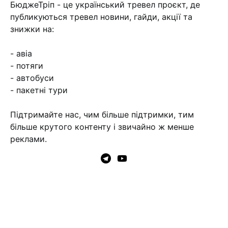
БюджеТріп - це український тревел проєкт, де
публикуються тревел новини, гайди, акції та
знижки на:
- авіа
- потяги
- автобуси
- пакетні тури
Підтримайте нас, чим більше підтримки, тим
більше крутого контенту і звичайно ж менше
реклами.