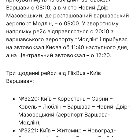
Варшави о 08:10, а в місто Новий Двір
Мазовецький, де розташований варшавський
аеропорт Модлін, – о 09:00. У зворотному
напрямку рейс відправляється о 20:10 з
варшавського аеропорту “Модлін” і прибуває
на автовокзал Києва об 11:40 наступного дня,
а на Центральний автовокзал – о 12:20.
Три щоденні рейси від FlixBus «Київ –
Варшава»:
№3220: Київ – Коростень – Сарни –
Ковель – Люблін – Варшава – Новий-Двір-
Мазовецький (аеропорт Варшава-
Модлін);
№3221: Київ – Житомир – Новоград-