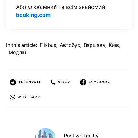
Або улюблений та всім знайомий
booking.com
In this article:
Flixbus
,
Автобус
,
Варшава
,
Київ
,
Модлін
TELEGRAM
VIBER
FACEBOOK
WHATSAPP
Post written by: