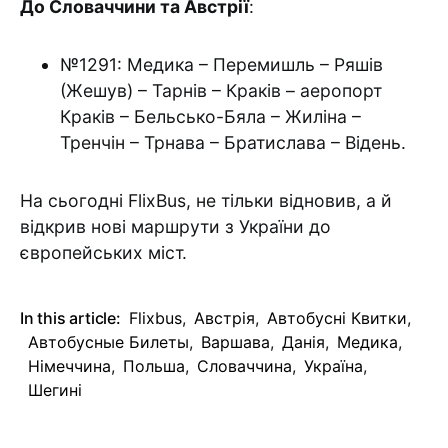
До Словаччини та Австрії
:
№1291: Медика – Перемишль – Ряшів
(Жешув) – Тарнів – Краків – аеропорт
Краків – Бельсько-Бяла – Жиліна –
Тренчін – Трнава – Братислава – Відень.
На сьогодні FlixBus, не тільки відновив, а й
відкрив нові маршрути з України до
європейських міст.
In this article:
Flixbus
,
Австрія
,
Автобусні Квитки
,
Автобусные Билеты
,
Варшава
,
Данія
,
Медика
,
Німеччина
,
Польша
,
Словаччина
,
Україна
,
Шегині