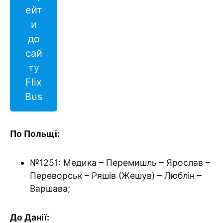
ейт
и
до
сай
ту
Flix
Bus
По Польщі:
№1251: Медика – Перемишль – Ярослав –
Переворськ – Ряшів (Жешув) – Люблін –
Варшава;
До Данії: