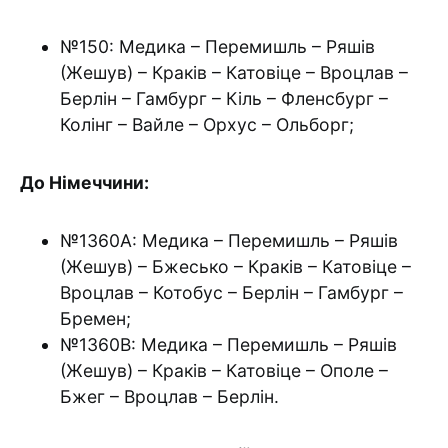
№150: Медика – Перемишль – Ряшів
(Жешув) – Краків – Катовіце – Вроцлав –
Берлін – Гамбург – Кіль – Фленсбург –
Колінг – Вайле – Орхус – Ольборг;
До Німеччини:
№1360А: Медика – Перемишль – Ряшів
(Жешув) – Бжесько – Краків – Катовіце –
Вроцлав – Котобус – Берлін – Гамбург –
Бремен;
№1360B: Медика – Перемишль – Ряшів
(Жешув) – Краків – Катовіце – Ополе –
Бжег – Вроцлав – Берлін.