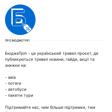
ПРО БЮДЖЕТРІП
БюджеТріп - це український тревел проєкт, де
публикуються тревел новини, гайди, акції та
знижки на:
- авіа
- потяги
- автобуси
- пакетні тури
Підтримайте нас, чим більше підтримки, тим