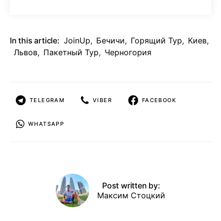
In this article:
JoinUp
,
Бечичи
,
Горящий Тур
,
Киев
,
Львов
,
Пакетный Тур
,
Черногория
TELEGRAM
VIBER
FACEBOOK
WHATSAPP
Post written by:
Максим Стоцкий