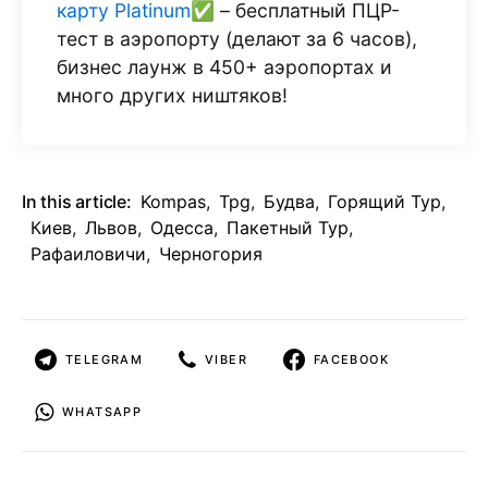
карту Platinum✅
– бесплатный ПЦР-
тест в аэропорту (делают за 6 часов),
бизнес лаунж в 450+ аэропортах и
много других ништяков!
In this article:
Kompas
,
Tpg
,
Будва
,
Горящий Тур
,
Киев
,
Львов
,
Одесса
,
Пакетный Тур
,
Рафаиловичи
,
Черногория
TELEGRAM
VIBER
FACEBOOK
WHATSAPP