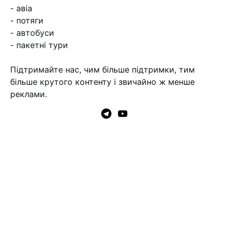
- авіа
- потяги
- автобуси
- пакетні тури
Підтримайте нас, чим більше підтримки, тим
більше крутого контенту і звичайно ж менше
реклами.