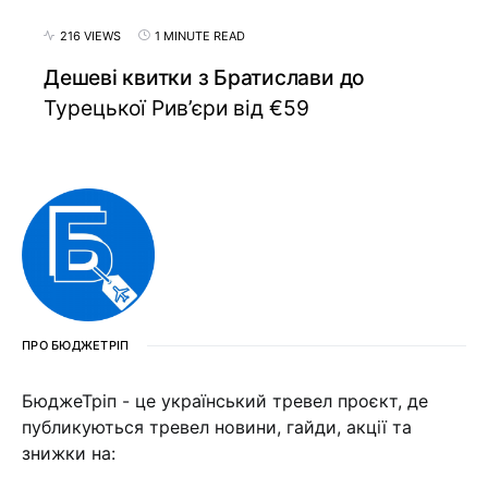
216 VIEWS
1 MINUTE READ
Дешеві квитки з Братислави до
Турецької Рив’єри від €59
ПРО БЮДЖЕТРІП
БюджеТріп - це український тревел проєкт, де
публикуються тревел новини, гайди, акції та
знижки на: