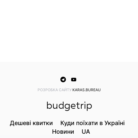
PОЗРОБКА САЙТУ
KARAS.BUREAU
Дешеві квитки
Куди поїхати в Україні
Новини
UA