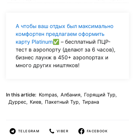
А чтобы ваш отдых был максимально
комфортен предлагаем оформить
карту Platinum✅
– бесплатный ПЦР-
тест в аэропорту (делают за 6 часов),
бизнес лаунж в 450+ аэропортах и
много других ништяков!
In this article:
Kompas
,
Албания
,
Горящий Тур
,
Дуррес
,
Киев
,
Пакетный Тур
,
Тирана
TELEGRAM
VIBER
FACEBOOK