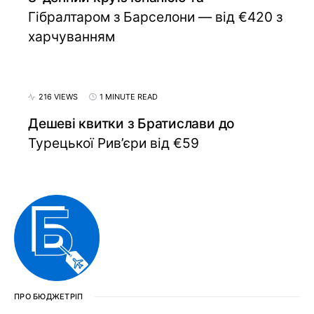
Гібралтаром з Барселони — від €420 з
харчуванням
216 VIEWS
1 MINUTE READ
Дешеві квитки з Братислави до
Турецької Рив’єри від €59
ПРО БЮДЖЕТРІП