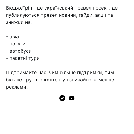
БюджеТріп - це український тревел проєкт, де
публикуються тревел новини, гайди, акції та
знижки на:
- авіа
- потяги
- автобуси
- пакетні тури
Підтримайте нас, чим більше підтримки, тим
більше крутого контенту і звичайно ж менше
реклами.