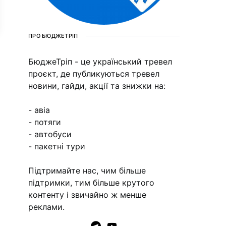
ПРО БЮДЖЕТРІП
БюджеТріп - це український тревел
проєкт, де публикуються тревел
новини, гайди, акції та знижки на:
- авіа
- потяги
- автобуси
- пакетні тури
Підтримайте нас, чим більше
підтримки, тим більше крутого
контенту і звичайно ж менше
реклами.