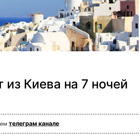
 из Киева на 7 ночей
телеграм канале
шем