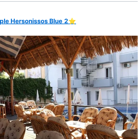
ple Hersonissos Blue
2⭐️