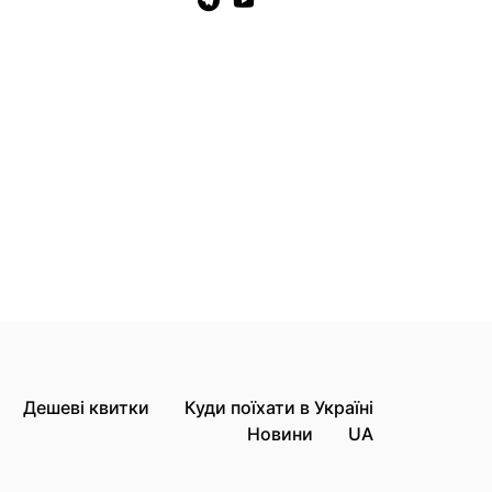
Дешеві квитки
Куди поїхати в Україні
Новини
UA