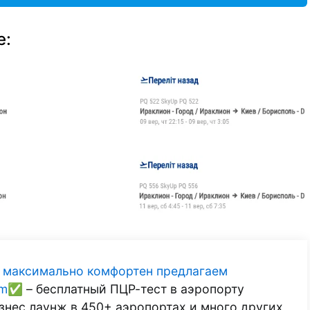
е:
л максимально комфортен предлагаем
num✅
– бесплатный ПЦР-тест в аэропорту
бизнес лаунж в 450+ аэропортах и много других