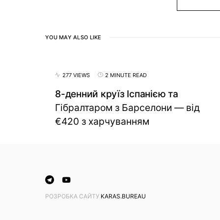
YOU MAY ALSO LIKE
277 VIEWS
2 MINUTE READ
8-денний круїз Іспанією та
Гібралтаром з Барселони — від
€420 з харчуванням
PОЗРОБКА САЙТУ
KARAS.BUREAU