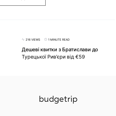
216 VIEWS
1 MINUTE READ
Дешеві квитки з Братислави до
Турецької Рив’єри від €59