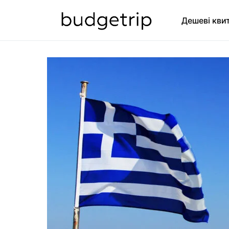
Дешеві кви
SEARCH FOR: