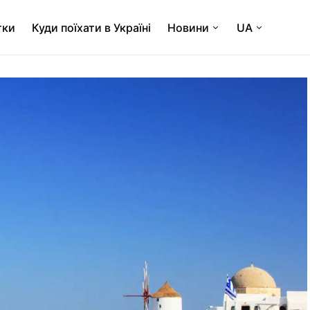
тки
Куди поїхати в Україні
Новини
UA