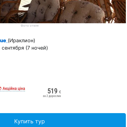
Фото отеля
lue
(Ираклион)
 сентября (7 ночей)
Купить тур